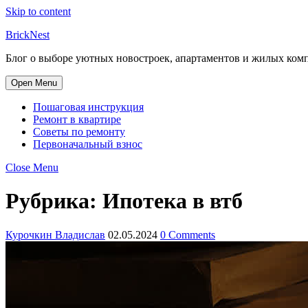
Skip to content
BrickNest
Блог о выборе уютных новостроек, апартаментов и жилых комп
Open Menu
Пошаговая инструкция
Ремонт в квартире
Советы по ремонту
Первоначальный взнос
Close Menu
Рубрика:
Ипотека в втб
Курочкин Владислав
02.05.2024
0 Comments