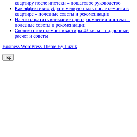
квартиру после ипотеки – пошаговое руководство
Как эффективно убрать мелкую пыль после ремонта в
квартире – полезные советы и рекомендации
На что обратить внимание при оформлении ипотеки –
полезные советы и рекомендации
Сколько стоит ремонт квартиры 43 кв. м – подробный
расчет и советы
Business WordPress Theme By Luzuk
Top