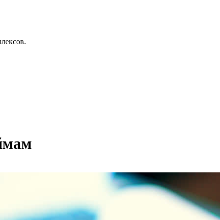
лексов.
ймам