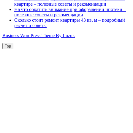
квартире – полезные советы и рекомендации
На что обратить внимание при оформлении ипотеки –
полезные советы и рекомендации
Сколько стоит ремонт квартиры 43 кв. м – подробный
расчет и советы
Business WordPress Theme By Luzuk
Top