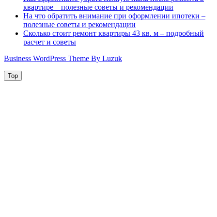
квартире – полезные советы и рекомендации
На что обратить внимание при оформлении ипотеки –
полезные советы и рекомендации
Сколько стоит ремонт квартиры 43 кв. м – подробный
расчет и советы
Business WordPress Theme By Luzuk
Top